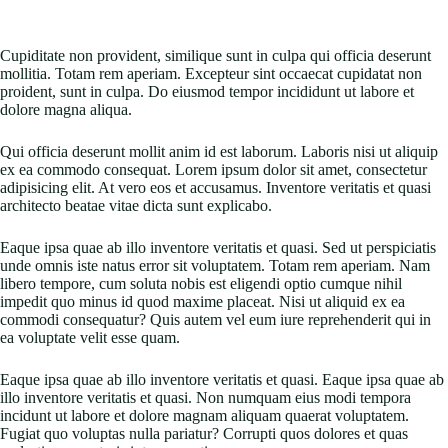
Cupiditate non provident, similique sunt in culpa qui officia deserunt
mollitia. Totam rem aperiam. Excepteur sint occaecat cupidatat non
proident, sunt in culpa. Do eiusmod tempor incididunt ut labore et
dolore magna aliqua.
Qui officia deserunt mollit anim id est laborum. Laboris nisi ut aliquip
ex ea commodo consequat. Lorem ipsum dolor sit amet, consectetur
adipisicing elit. At vero eos et accusamus. Inventore veritatis et quasi
architecto beatae vitae dicta sunt explicabo.
Eaque ipsa quae ab illo inventore veritatis et quasi. Sed ut perspiciatis
unde omnis iste natus error sit voluptatem. Totam rem aperiam. Nam
libero tempore, cum soluta nobis est eligendi optio cumque nihil
impedit quo minus id quod maxime placeat. Nisi ut aliquid ex ea
commodi consequatur? Quis autem vel eum iure reprehenderit qui in
ea voluptate velit esse quam.
Eaque ipsa quae ab illo inventore veritatis et quasi. Eaque ipsa quae ab
illo inventore veritatis et quasi. Non numquam eius modi tempora
incidunt ut labore et dolore magnam aliquam quaerat voluptatem.
Fugiat quo voluptas nulla pariatur? Corrupti quos dolores et quas