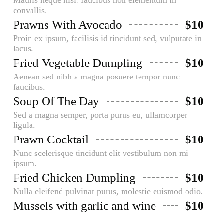
Mauris neque nisi, faucibus non elementum in
convallis.
Prawns With Avocado
$10
Proin ex ipsum, facilisis id tincidunt sed, vulputate in
lacus.
Fried Vegetable Dumpling
$10
Aenean sed nibh a magna posuere tempor nunc
faucibus.
Soup Of The Day
$10
Sed a magna semper, porta purus eu, ullamcorper
ligula.
Prawn Cocktail
$10
Nunc scelerisque tincidunt elit vestibulum non mi
ipsum.
Fried Chicken Dumpling
$10
Nulla eleifend pulvinar purus, molestie euismod odio.
Mussels with garlic and wine
$10