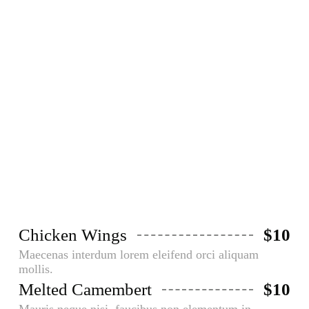
Starters​
Aliquam faucibusodio nec commodo
aliquam, neque felis placerat dui, a
porta ante lectus dapibus est.
Chicken Wings
$10
Maecenas interdum lorem eleifend orci aliquam
mollis.
Melted Camembert
$10