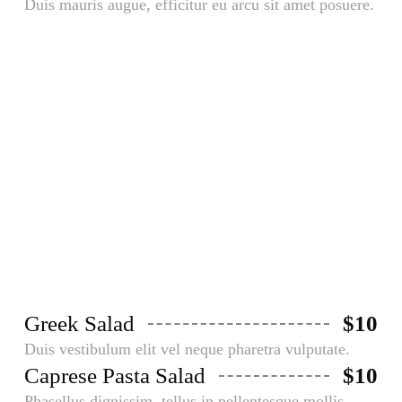
Duis mauris augue, efficitur eu arcu sit amet posuere.
Salads
Aliquam faucibusodio nec commodo
aliquam, neque felis placerat dui, a
porta ante lectus dapibus est.
Greek Salad
$10
Duis vestibulum elit vel neque pharetra vulputate.
Caprese Pasta Salad
$10
Phasellus dignissim, tellus in pellentesque mollis