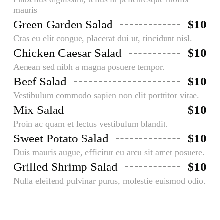
mauris
Green Garden Salad
$10
Cras eu elit congue, placerat dui ut, tincidunt nisl.
Chicken Caesar Salad
$10
Aenean sed nibh a magna posuere tempor.
Beef Salad
$10
Vestibulum commodo sapien non elit porttitor vitae.
Mix Salad
$10
Proin ac quam et lectus vestibulum blandit.
Sweet Potato Salad
$10
Duis mauris augue, efficitur eu arcu sit amet posuere.
Grilled Shrimp Salad
$10
Nulla eleifend pulvinar purus, molestie euismod odio.