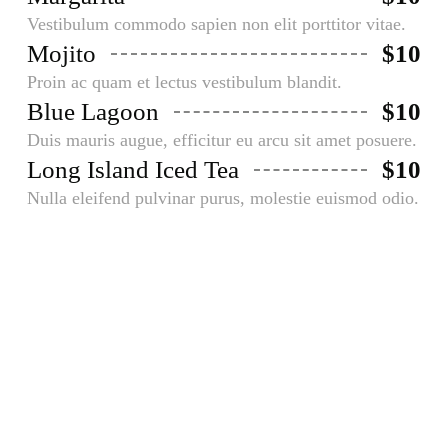
Vestibulum commodo sapien non elit porttitor vitae.
Mojito
$10
Proin ac quam et lectus vestibulum blandit.
Blue Lagoon
$10
Duis mauris augue, efficitur eu arcu sit amet posuere.
Long Island Iced Tea
$10
Nulla eleifend pulvinar purus, molestie euismod odio.
Desserts
Aliquam faucibusodio nec commodo
aliquam, neque felis placerat dui, a
porta ante lectus dapibus est.