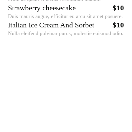
Strawberry cheesecake
$10
Duis mauris augue, efficitur eu arcu sit amet posuere.
Italian Ice Cream And Sorbet
$10
Nulla eleifend pulvinar purus, molestie euismod odio.
Subscribe and get
20% discount
Donec convallis, elit vitae ornare cursus, libero
purus facilisis felisa volutpat metus tortor bibendum
elit. Integer nec mi eleifend, fermentum lorem
vitae, finibus neque.