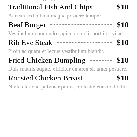
Traditional Fish And Chips
$10
Aenean sed nibh a magna posuere tempor.
Beaf Burger
$10
Vestibulum commodo sapien non elit porttitor vitae.
Rib Eye Steak
$10
Proin ac quam et lectus vestibulum blandit.
Fried Chicken Dumpling
$10
Duis mauris augue, efficitur eu arcu sit amet posuere.
Roasted Chicken Breast
$10
Nulla eleifend pulvinar purus, molestie euismod odio.
Drinks