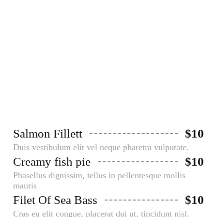
Fish & Meat
Aliquam faucibusodio nec commodo
aliquam, neque felis placerat dui, a
porta ante lectus dapibus est.
Salmon Fillett
$10
Duis vestibulum elit vel neque pharetra vulputate.
Creamy fish pie
$10
Phasellus dignissim, tellus in pellentesque mollis
mauris
Filet Of Sea Bass
$10
Cras eu elit congue, placerat dui ut, tincidunt nisl.