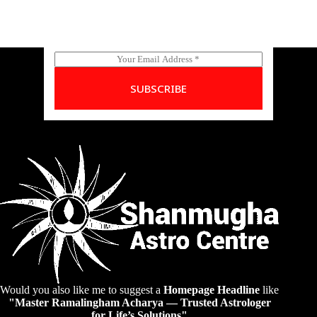
E
m
a
SUBSCRIBE
i
l
*
Would you also like me to suggest a
Homepage Headline
like
"Master Ramalingham Acharya — Trusted Astrologer
for Life’s Solutions"