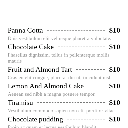
Panna Cotta
$10
Duis vestibulum elit vel neque pharetra vulputate.
Chocolate Cake
$10
Phasellus dignissim, tellus in pellentesque mollis
mauris
Fruit and Almond Tart
$10
Cras eu elit congue, placerat dui ut, tincidunt nisl.
Lemon And Almond Cake
$10
Aenean sed nibh a magna posuere tempor.
Tiramisu
$10
Vestibulum commodo sapien non elit porttitor vitae.
Chocolate pudding
$10
Proin ac quam et lectus vestibulum blandit.