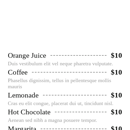
Aliquam faucibusodio nec commodo
aliquam, neque felis placerat dui, a
porta ante lectus dapibus est.
Orange Juice
$10
Duis vestibulum elit vel neque pharetra vulputate.
Coffee
$10
Phasellus dignissim, tellus in pellentesque mollis
mauris
Lemonade
$10
Cras eu elit congue, placerat dui ut, tincidunt nisl.
Hot Chocolate
$10
Aenean sed nibh a magna posuere tempor.
Margarita
$10